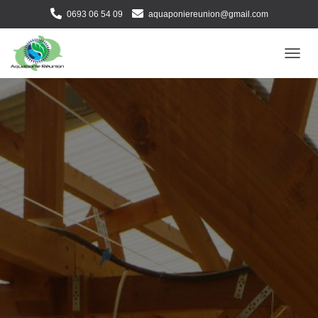
0693 06 54 09
aquaponiereunion@gmail.com
D
É
P
L
I
E
R
L
A
N
A
V
I
G
A
T
I
O
N